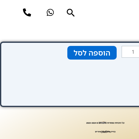
חיפוש
מות
הוספה לסל
ל
טגוריה
חום)