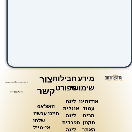
מידע
חבילות
צור
שימושי
ספורט
קשר
אודותינו
ליגה
וואצ'אפ
עמוד
אנגלית
חייגו עכשיו
הבית
ליגה
שלחו
תקנון
ספרדית
אי-מייל
האתר
ליגה