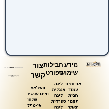
מידע
חבילות
צור
שימושי
ספורט
קשר
אודותינו
ליגה
וואצ'אפ
עמוד
אנגלית
חייגו עכשיו
הבית
ליגה
שלחו
תקנון
ספרדית
אי-מייל
האתר
ליגה