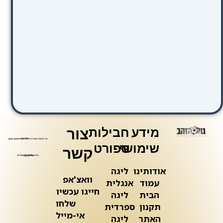
מידע
חבילות
צור
שימושי
ספורט
קשר
אודותינו
ליגה
וואצ'אפ
עמוד
אנגלית
חייגו עכשיו
הבית
ליגה
שלחו
תקנון
ספרדית
אי-מייל
האתר
ליגה