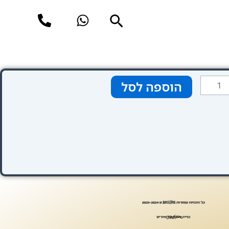
חיפוש
מות
הוספה לסל
ל
טגוריה
בע
הוב