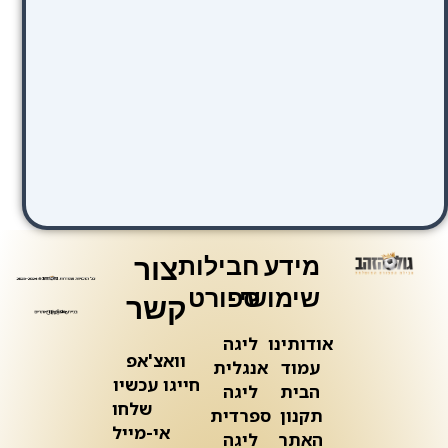
מידע
חבילות
צור
שימושי
ספורט
קשר
אודותינו
ליגה
וואצ'אפ
עמוד
אנגלית
חייגו עכשיו
הבית
ליגה
שלחו
תקנון
ספרדית
אי-מייל
האתר
ליגה