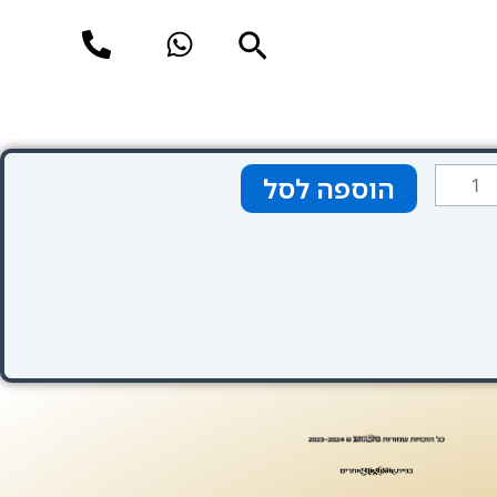
חיפוש
מות
הוספה לסל
ל
טגוריה
בע
רוק
רימיום