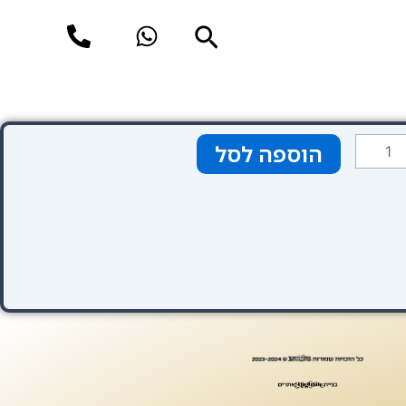
חיפוש
מות
הוספה לסל
ל
טגוריה
רמיום
רוק)