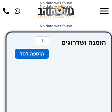
ילוג
No data was found
Main
No data was found
תוכן
Menu
No data was found
No data was found
כמות
הזמנה ושדרוגים
של
קטגוריה
הוספה לסל
1
פרמיום
(
ירוק
)
-
משחק
ריאל
מדריד
-