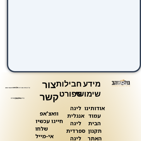
רד
בול
זלצבורג
מידע
חבילות
צור
שימושי
ספורט
קשר
אודותינו
ליגה
וואצ'אפ
עמוד
אנגלית
חייגו עכשיו
הבית
ליגה
שלחו
תקנון
ספרדית
אי-מייל
האתר
ליגה