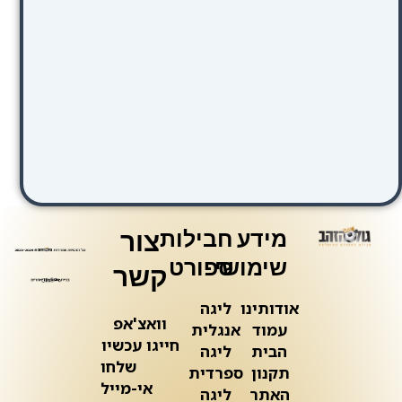
מידע
חבילות
צור
שימושי
ספורט
קשר
אודותינו
ליגה
וואצ'אפ
עמוד
אנגלית
חייגו עכשיו
הבית
ליגה
שלחו
תקנון
ספרדית
אי-מייל
האתר
ליגה