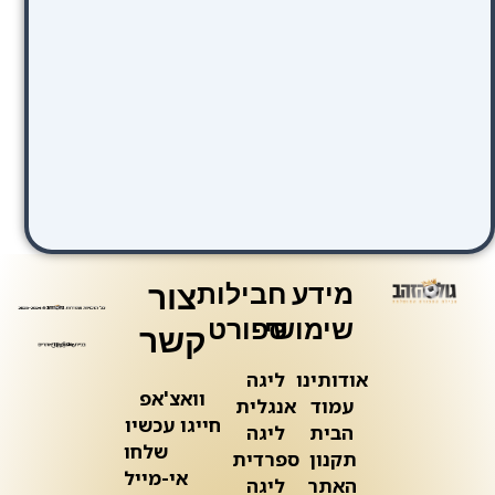
מידע
חבילות
צור
שימושי
ספורט
קשר
אודותינו
ליגה
וואצ'אפ
עמוד
אנגלית
חייגו עכשיו
הבית
ליגה
שלחו
תקנון
ספרדית
אי-מייל
האתר
ליגה