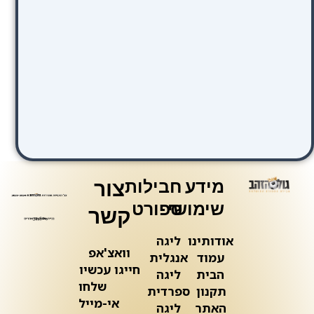
מידע
חבילות
צור
שימושי
ספורט
קשר
אודותינו
ליגה
וואצ'אפ
עמוד
אנגלית
חייגו עכשיו
הבית
ליגה
שלחו
תקנון
ספרדית
אי-מייל
האתר
ליגה