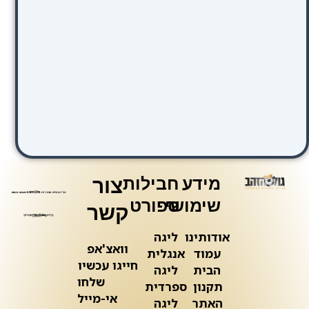
מידע
חבילות
צור
שימושי
ספורט
קשר
אודותינו
ליגה
וואצ'אפ
עמוד
אנגלית
חייגו עכשיו
הבית
ליגה
שלחו
תקנון
ספרדית
אי-מייל
האתר
ליגה