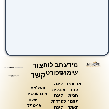
מידע
חבילות
צור
שימושי
ספורט
קשר
אודותינו
ליגה
וואצ'אפ
עמוד
אנגלית
חייגו עכשיו
הבית
ליגה
שלחו
תקנון
ספרדית
אי-מייל
האתר
ליגה