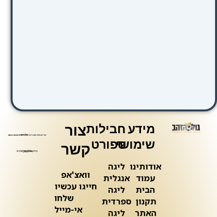
מידע
חבילות
צור
שימושי
ספורט
קשר
אודותינו
ליגה
וואצ'אפ
עמוד
אנגלית
חייגו עכשיו
הבית
ליגה
שלחו
תקנון
ספרדית
אי-מייל
האתר
ליגה