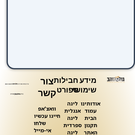
מידע
חבילות
צור
שימושי
ספורט
קשר
אודותינו
ליגה
וואצ'אפ
עמוד
אנגלית
חייגו עכשיו
הבית
ליגה
שלחו
תקנון
ספרדית
אי-מייל
האתר
ליגה