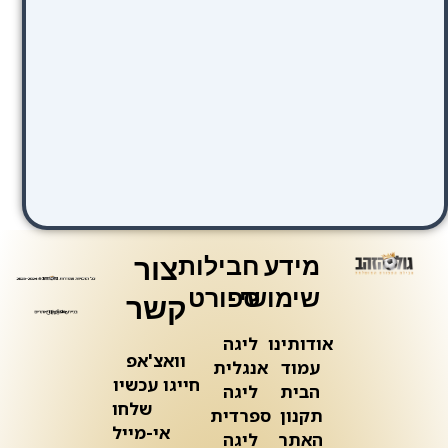
מידע
חבילות
צור
שימושי
ספורט
קשר
אודותינו
ליגה
וואצ'אפ
עמוד
אנגלית
חייגו עכשיו
הבית
ליגה
שלחו
תקנון
ספרדית
אי-מייל
האתר
ליגה