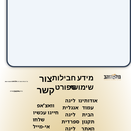
מידע
חבילות
צור
שימושי
ספורט
קשר
אודותינו
ליגה
וואצ'אפ
עמוד
אנגלית
חייגו עכשיו
הבית
ליגה
שלחו
תקנון
ספרדית
אי-מייל
האתר
ליגה