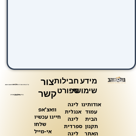
מידע
חבילות
צור
שימושי
ספורט
קשר
אודותינו
ליגה
וואצ'אפ
עמוד
אנגלית
חייגו עכשיו
הבית
ליגה
שלחו
תקנון
ספרדית
אי-מייל
האתר
ליגה