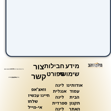
מידע
חבילות
צור
שימושי
ספורט
קשר
אודותינו
ליגה
וואצ'אפ
עמוד
אנגלית
חייגו עכשיו
הבית
ליגה
שלחו
תקנון
ספרדית
אי-מייל
האתר
ליגה