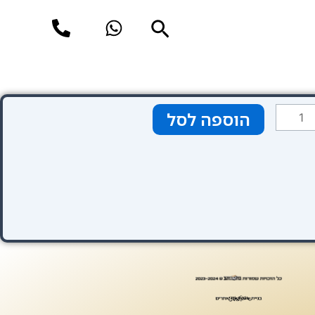
חיפוש
מות
הוספה לסל
ל
Thistl
Kensingto
Garden