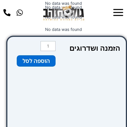
ילוג
No data was found
Main
No data was found
תוכן
Menu
No data was found
No data was found
כמות
הזמנה ושדרוגים
של
כרטיס
הוספה לסל
בסיסי
צבע
צהוב
במשחק
של
ריאל
מדריד-ברצלונה