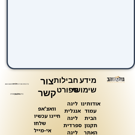
מידע
חבילות
צור
שימושי
ספורט
קשר
אודותינו
ליגה
וואצ'אפ
עמוד
אנגלית
חייגו עכשיו
הבית
ליגה
שלחו
תקנון
ספרדית
אי-מייל
האתר
ליגה