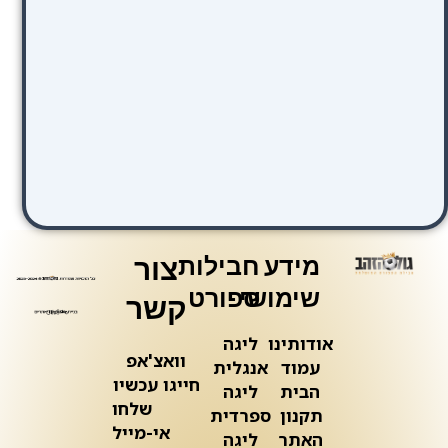
מידע
חבילות
צור
שימושי
ספורט
קשר
אודותינו
ליגה
וואצ'אפ
עמוד
אנגלית
חייגו עכשיו
הבית
ליגה
שלחו
תקנון
ספרדית
אי-מייל
האתר
ליגה