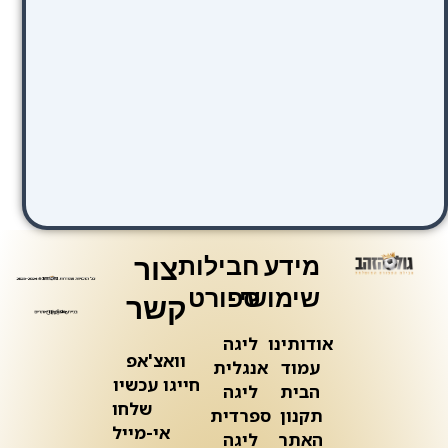
מידע
חבילות
צור
שימושי
ספורט
קשר
אודותינו
ליגה
וואצ'אפ
עמוד
אנגלית
חייגו עכשיו
הבית
ליגה
שלחו
תקנון
ספרדית
אי-מייל
האתר
ליגה