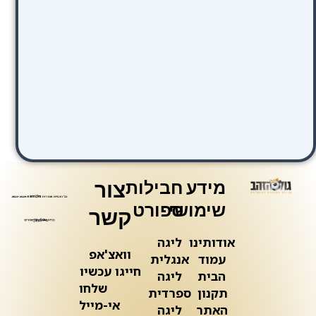
מידע
חבילות
צור
שימושי
ספורט
קשר
אודותינו
ליגה
וואצ'אפ
עמוד
אנגלית
חייגו עכשיו
הבית
ליגה
שלחו
תקנון
ספרדית
אי-מייל
האתר
ליגה