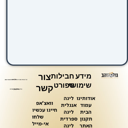
מידע
חבילות
צור
שימושי
ספורט
קשר
אודותינו
ליגה
וואצ'אפ
עמוד
אנגלית
חייגו עכשיו
הבית
ליגה
שלחו
תקנון
ספרדית
אי-מייל
האתר
ליגה