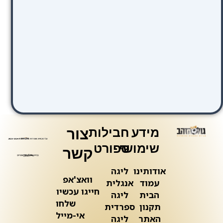
מידע
חבילות
צור
שימושי
ספורט
קשר
אודותינו
ליגה
וואצ'אפ
עמוד
אנגלית
חייגו עכשיו
הבית
ליגה
שלחו
תקנון
ספרדית
אי-מייל
האתר
ליגה