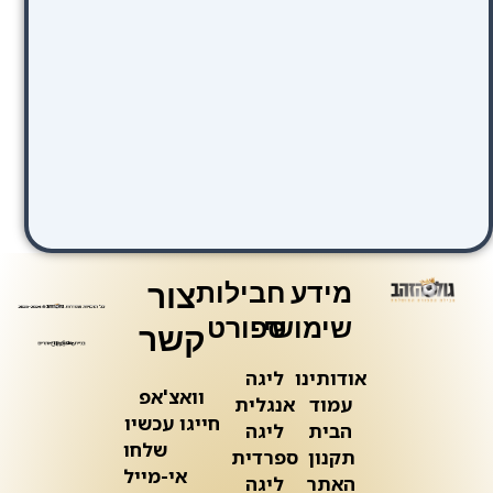
מידע
חבילות
צור
שימושי
ספורט
קשר
אודותינו
ליגה
וואצ'אפ
עמוד
אנגלית
חייגו עכשיו
הבית
ליגה
שלחו
תקנון
ספרדית
אי-מייל
האתר
ליגה