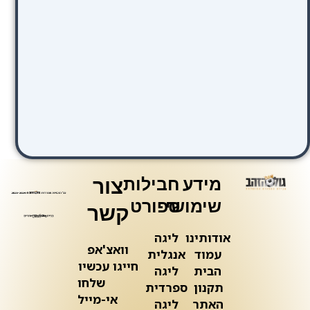
מידע
חבילות
צור
שימושי
ספורט
קשר
אודותינו
ליגה
וואצ'אפ
עמוד
אנגלית
חייגו עכשיו
הבית
ליגה
שלחו
תקנון
ספרדית
אי-מייל
האתר
ליגה