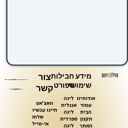
מידע
חבילות
צור
שימושי
ספורט
קשר
אודותינו
ליגה
וואצ'אפ
עמוד
אנגלית
חייגו עכשיו
הבית
ליגה
שלחו
תקנון
ספרדית
אי-מייל
האתר
ליגה