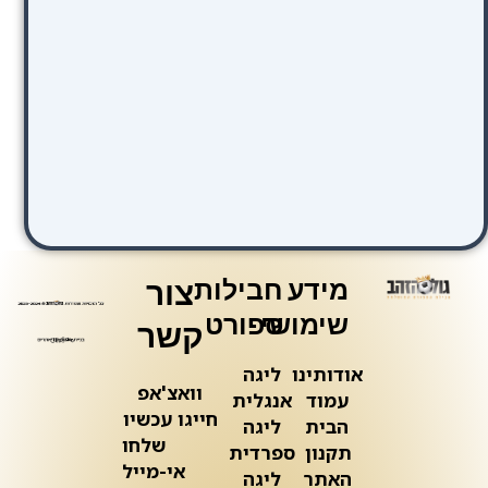
מידע
חבילות
צור
שימושי
ספורט
קשר
אודותינו
ליגה
וואצ'אפ
עמוד
אנגלית
חייגו עכשיו
הבית
ליגה
שלחו
תקנון
ספרדית
אי-מייל
האתר
ליגה