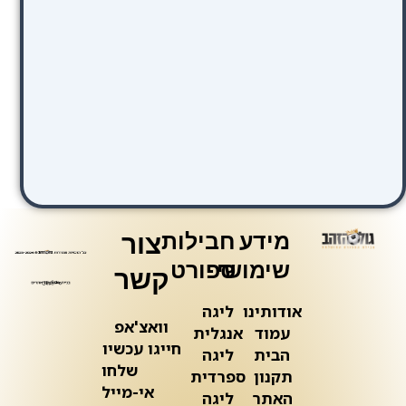
מידע
חבילות
צור
שימושי
ספורט
קשר
אודותינו
ליגה
וואצ'אפ
עמוד
אנגלית
חייגו עכשיו
הבית
ליגה
שלחו
תקנון
ספרדית
אי-מייל
האתר
ליגה