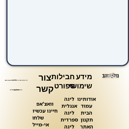
מידע
חבילות
צור
שימושי
ספורט
קשר
אודותינו
ליגה
וואצ'אפ
עמוד
אנגלית
חייגו עכשיו
הבית
ליגה
שלחו
תקנון
ספרדית
אי-מייל
האתר
ליגה