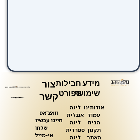
מידע
חבילות
צור
שימושי
ספורט
קשר
אודותינו
ליגה
וואצ'אפ
עמוד
אנגלית
חייגו עכשיו
הבית
ליגה
שלחו
תקנון
ספרדית
אי-מייל
האתר
ליגה