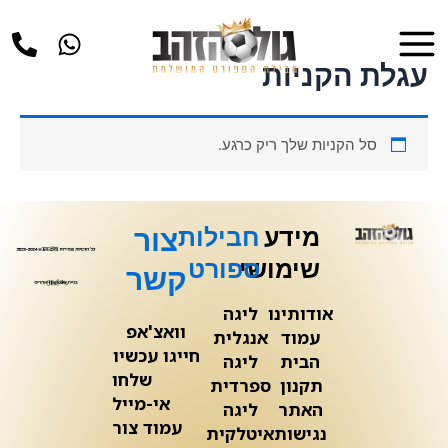
ילוג
Main
תוכן
Menu
עגלת הקניות
סל הקניות שלך ריק כרגע.
מידע
חבילות
צור
שימושי
ספורט
קשר
אודותינו
ליגה
וואצ'אפ
עמוד
אנגלית
חייגו עכשיו
הבית
ליגה
שלחו
תקנון
ספרדית
אי-מייל
האתר
ליגה
עמוד צור
נגישות
איטלקית